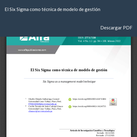
Volver
El Six Sigma como técnica de modelo de gestión
a
los
detalles
Descargar
Descargar PDF
del
artículo