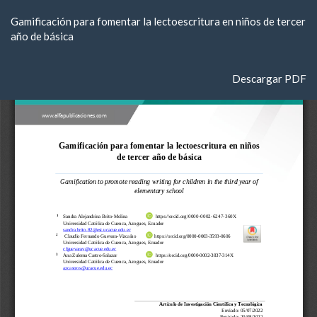
Volver
Gamificación para fomentar la lectoescritura en niños de tercer
a
año de básica
los
detalles
del
Descargar
Descargar PDF
artículo