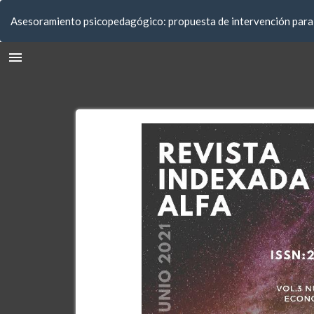
Volver
Asesoramiento psicopedagógico: propuesta de intervención para r
a
los
detalles
del
artículo