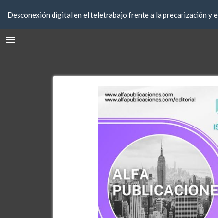
Volver
Desconexión digital en el teletrabajo frente a la precarización y 
a
los
detalles
del
artículo