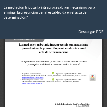
Volver
La mediación tributaria intraprocesal: ¿un mecanismo para
a
eliminar la presunción penal establecida en el acta de
los
determinación?
detalles
del
artículo
Descargar
Descargar PDF