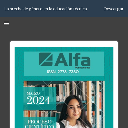
Volver
Descargar
La brecha de género en la educación técnica
Descargar
a
los
detalles
del
artículo