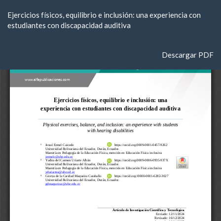
Volver
Ejercicios físicos, equilibrio e inclusión: una experiencia con
a
estudiantes con discapacidad auditiva
los
detalles
del
Descargar
Descargar PDF
artículo