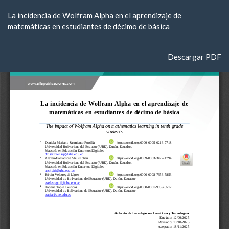
Volver
La incidencia de Wolfram Alpha en el aprendizaje de
a
matemáticas en estudiantes de décimo de básica
los
detalles
del
Descargar
Descargar PDF
artículo