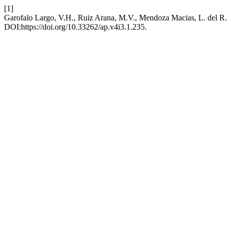
[1]
Garofalo Largo, V.H., Ruiz Arana, M.V., Mendoza Macias, L. del R. y
DOI:https://doi.org/10.33262/ap.v4i3.1.235.