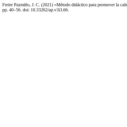
Freire Pazmiño, J. C. (2021) «Método didáctico para promover la calid
pp. 40–56. doi: 10.33262/ap.v3i3.66.