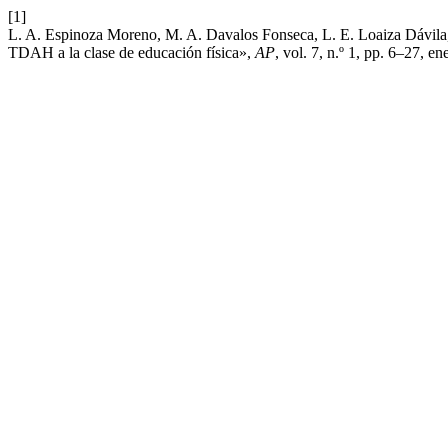
[1]
L. A. Espinoza Moreno, M. A. Davalos Fonseca, L. E. Loaiza Dávila, 
TDAH a la clase de educación física»,
AP
, vol. 7, n.º 1, pp. 6–27, en