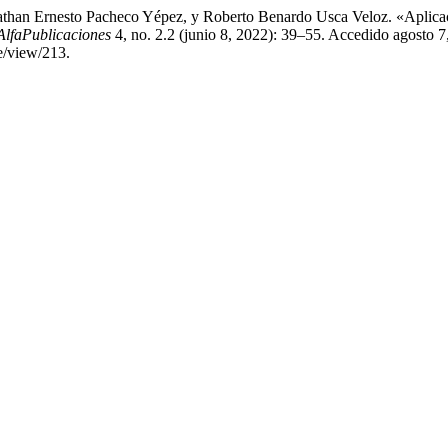
athan Ernesto Pacheco Yépez, y Roberto Benardo Usca Veloz. «Aplicac
AlfaPublicaciones
4, no. 2.2 (junio 8, 2022): 39–55. Accedido agosto 7
e/view/213.