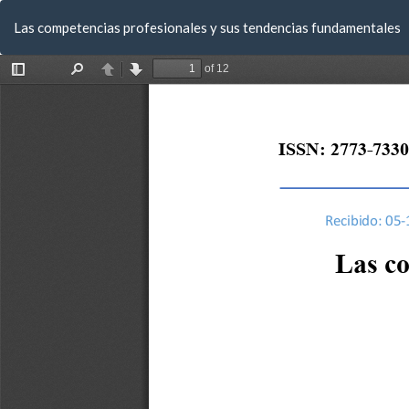
Volver
Las competencias profesionales y sus tendencias fundamentales
a
los
detalles
del
artículo