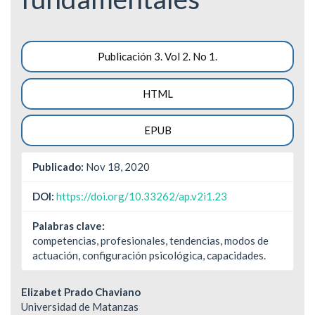
Barra
Publicación 3. Vol 2. No 1.
lateral
HTML
del
artículo
EPUB
Publicado:
Nov 18, 2020
DOI:
https://doi.org/10.33262/ap.v2i1.23
Palabras clave:
competencias, profesionales, tendencias, modos de
actuación, configuración psicológica, capacidades.
Contenido
Elizabet Prado Chaviano
Universidad de Matanzas