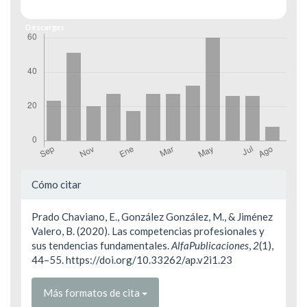
Descargas
Detalles
Cómo citar
del
Prado Chaviano, E., González González, M., & Jiménez
artículo
Valero, B. (2020). Las competencias profesionales y
sus tendencias fundamentales.
AlfaPublicaciones
,
2
(1),
44–55. https://doi.org/10.33262/ap.v2i1.23
Más formatos de cita