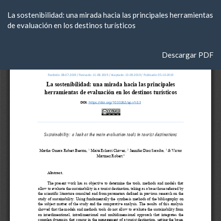
Volver
La sostenibilidad: una mirada hacia las principales herramientas
a
de evaluación en los destinos turísticos
los
detalles
del
Descargar
Descargar PDF
artículo