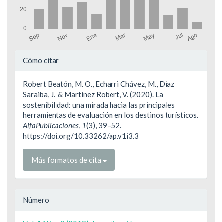
Detalles
Cómo citar
del
Robert Beatón, M. O., Echarri Chávez, M., Díaz
artículo
Saraiba, J., & Martínez Robert, V. (2020). La
sostenibilidad: una mirada hacia las principales
herramientas de evaluación en los destinos turísticos.
AlfaPublicaciones
,
1
(3), 39–52.
https://doi.org/10.33262/ap.v1i3.3
Más formatos de cita
Número