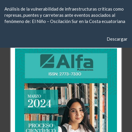
Volver
Análisis de la vulnerabilidad de infraestructuras críticas como
a
represas, puentes y carreteras ante eventos asociados al
los
fenómeno de: El Niño – Oscilación Sur en la Costa ecuatoriana
detalles
del
artículo
Descargar
Descargar