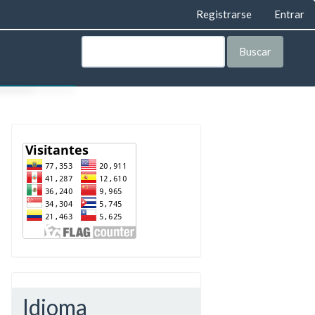
Registrarse
Entrar
Buscar
AS
LEGAL
ORÍA
VISTA
TA
IAL
IAL
Idioma
E PRIVACIDAD