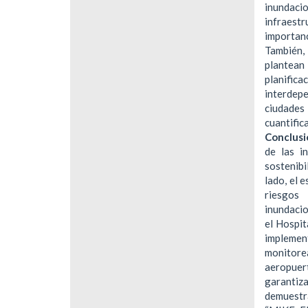
inundac
infraest
importan
También, 
plantean
planific
interdep
ciudades
cuantif
Conclusi
de las i
sostenibi
lado, el 
riesgos
inundaci
el Hospit
implemen
monitore
aeropuer
garanti
demuestr