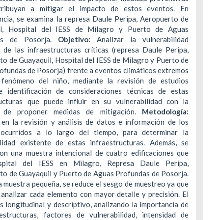
tribuyan a mitigar el impacto de estos eventos. En
ncia, se examina la represa Daule Peripa, Aeropuerto de
il, Hospital del IESS de Milagro y Puerto de Aguas
as de Posorja.
Objetivo:
Analizar la vulnerabilidad
 de las infraestructuras críticas (represa Daule Peripa,
o de Guayaquil, Hospital del IESS de Milagro y Puerto de
ofundas de Posorja) frente a eventos climáticos extremos
fenómeno del niño, mediante la revisión de estudios
e identificación de consideraciones técnicas de estas
ructuras que puede influir en su vulnerabilidad con la
ad de proponer medidas de mitigación.
Metodología:
 en la revisión y análisis de datos e información de los
ocurridos a lo largo del tiempo, para determinar la
ilidad existente de estas infraestructuras. Además
,
se
con una muestra intencional de cuatro edificaciones que
spital del IESS en Milagro, Represa Daule Peripa,
to de Guayaquil y Puerto de Aguas Profundas de Posorja.
a muestra pequeña, se reduce el sesgo de muestreo ya que
analizar cada elemento con mayor detalle y precisión. El
s longitudinal y descriptivo, analizando la importancia de
aestructuras, factores de vulnerabilidad, intensidad de