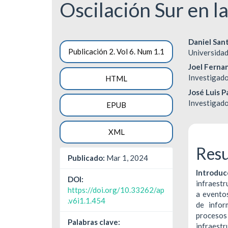
Oscilación Sur en l
Barra
Cont
Daniel San
Publicación 2. Vol 6. Num 1.1
Universidad
lateral
princ
Joel Ferna
del
del
Investigado
HTML
José Luis P
artículo
artíc
Investigado
EPUB
XML
Res
Publicado:
Mar 1, 2024
Introduc
DOI:
infraestr
https://doi.org/10.33262/ap
a evento
.v6i1.1.454
de infor
proceso
Palabras clave:
infraestr