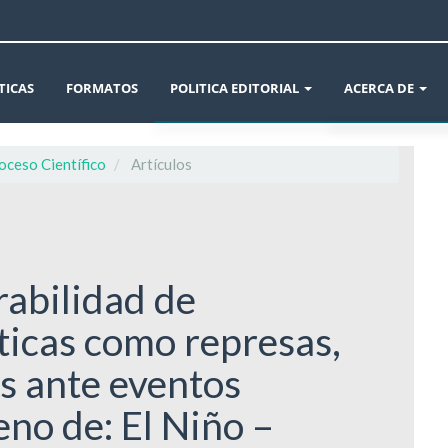
TICAS
FORMATOS
POLITICA EDITORIAL
ACERCA DE
ÉTICA EN LA PUBLICACIÓN
AVISOS
roceso Científico
Artículos
DECLARACIÓN DE ÉTICA Y BUENAS PRÁCTIC
INFORMACIÓN 
CONFLICTO DE INTERÉS Y CAMBIOS DE AUT
CROSSMARK
rabilidad de
POLÍTICAS DE SECCIÓN Y ARCHIVO DE LA RE
SOBRE LA REVIS
íticas como represas,
POLÍTICA DE USO DE INTELIGENCIA ARTIFIC
ENVÍOS
s ante eventos
POLÍTICA REVISIÓN DE PARES
EQUIPO EDITOR
no de: El Niño –
POLÍTICA DE AUTORÍA Y CARGOS DE AUTOR
DECLARACIÓN D