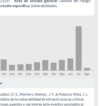
FLOOD”.
Área de estudio general:
Gestión del riesgo.
estudio específica:
Vulnerabilidades.
les
ar
ibor, D. S., Montero Jiménez , J. F., & Palacios Vélez, J. L.
ulo
nálisis de la vulnerabilidad de infraestructuras críticas
esas, puentes y carreteras ante eventos asociados al