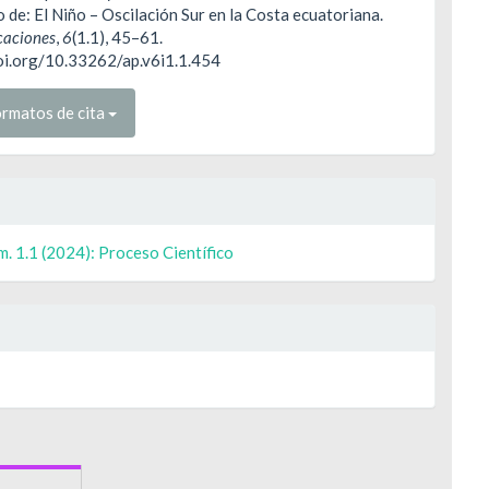
de: El Niño – Oscilación Sur en la Costa ecuatoriana.
caciones
,
6
(1.1), 45–61.
doi.org/10.33262/ap.v6i1.1.454
rmatos de cita
m. 1.1 (2024): Proceso Científico