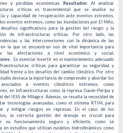
iones y pérdidas económicas.
Resultados:
Al analizar
ructuras críticas es trascendental que se analice su
cia y capacidad de recuperación ante eventos extremos.
los eventos extremos, como las inundaciones por El Niño,
 desafíos significativos para la gestión del riesgo y la
ación de infraestructuras críticas. Por otro lado, las
endencias y las interconexiones con la dinámica de las
 en la que se encuentran son de vital importancia para
icar las afectaciones a nivel económico y social.
ones:
Es esencial invertir en el mantenimiento adecuado
nfraestructuras críticas para garantizar su seguridad y
lidad frente a los desafíos del cambio climático. Por otro
estudio destaca la importancia de comprender y abordar los
 asociados a eventos climáticos extremos, como
ones, en infraestructuras como la represa Daule-Peripa y
al del IESS de Milagro. Además, se resalta la necesidad de
tar tecnologías avanzadas, como el sistema RTIM, para
ar y mitigar riesgos en represas. En el caso de los
tos, la correcta gestión del drenaje es crucial para
zar su funcionamiento seguro y eficiente, como se
a en estudios que utilizan modelos hidrodinámicos como