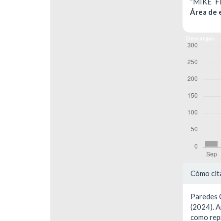
“MIKE 
Área de 
Descargas
Detal
Cómo cit
del
Paredes Ga
artíc
(2024). A
como repr