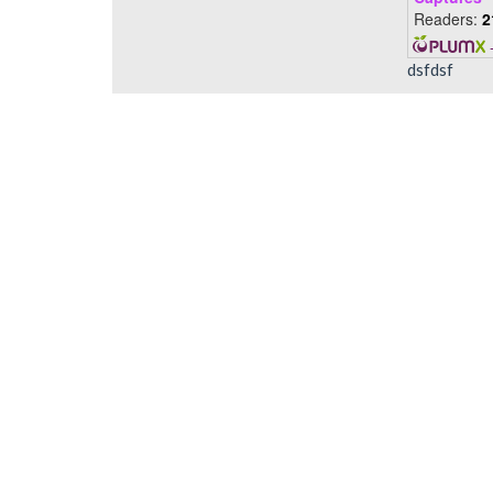
Readers:
2
dsfdsf