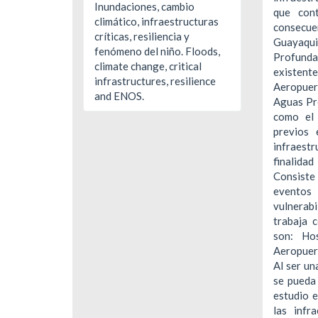
Inundaciones, cambio
que con
climático, infraestructuras
consecue
críticas, resiliencia y
Guayaqu
fenómeno del niño. Floods,
Profund
climate change, critical
existente
infrastructures, resilience
Aeropuert
and ENOS.
Aguas Pr
como el 
previos 
infraest
finalid
Consiste
eventos 
vulnerab
trabaja 
son: Ho
Aeropuer
Al ser un
se pueda 
estudio e
las infr