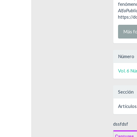
fenómeno 
AlfaPubli
https://
Más fo
Número
Vol. 6 Nú
Sección
Artículos
dssfdsf
Captures