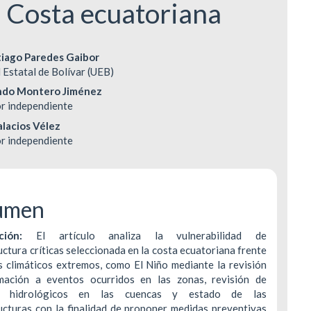
a Costa ecuatoriana
DERECHOS DE AUTOR Y REPRODUCCIÓN
INDEXACIÓN
enido
tiago Paredes Gaibor
POLÍTICA DE CORRECCIÓN Y RETRACTACIÓ
TASA DE RECHA
 Estatal de Bolívar (UEB)
ipal
ndo Montero Jiménez
POLÍTICA ANTIPLAGIO
CONTACTO
r independiente
alacios Vélez
ulo
r independiente
umen
ción:
El artículo analiza la vulnerabilidad de
uctura críticas seleccionada en la costa ecuatoriana frente
s climáticos extremos, como El Niño mediante la revisión
mación a eventos ocurridos en las zonas, revisión de
s hidrológicos en las cuencas y estado de las
ucturas con la finalidad de proponer medidas preventivas