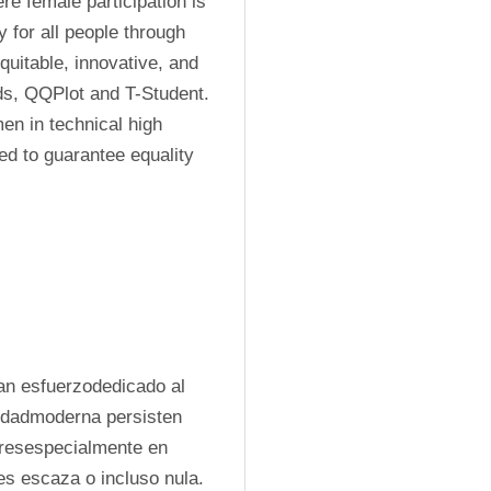
re female participation is 
 for all people through 
quitable, innovative, and 
ds, QQPlot and T-Student. 
en in technical high 
d to guarantee equality 
ran esfuerzodedicado al 
edadmoderna persisten 
resespecialmente en 
es escaza o incluso nula.