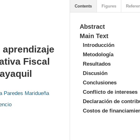
Contents
Figures
Refere
Abstract
Main Text
Introducción
l aprendizaje
Metodología
ativa Fiscal
Resultados
ayaquil
Discusión
Conclusiones
Conflicto de intereses
za Paredes Maridueña
Declaración de contrib
encio
Costos de financiamie