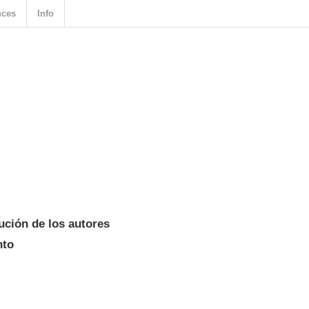
nces
Info
ución de los autores
nto