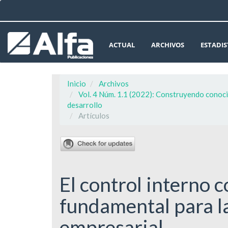
Navegación
principal
Contenido
principal
ACTUAL
ARCHIVOS
ESTADIS
Barra
lateral
Inicio
Archivos
Vol. 4 Núm. 1.1 (2022): Construyendo conoci
desarrollo
Artículos
El control interno 
fundamental para l
empresarial