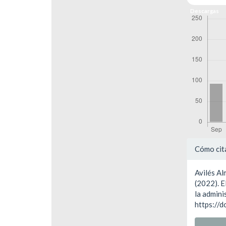
Descargas
Detal
Cómo cit
del
Avilés Alm
artíc
(2022). E
la admini
https://