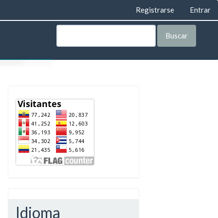
Registrarse
Entrar
Buscar
AS
LEGAL
ORÍA
VISTA
TA
IAL
IAL
Idioma
E PRIVACIDAD