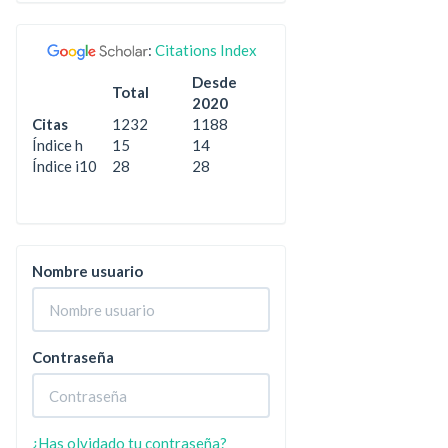
:
Citations Index
Desde
Total
2020
Citas
1232
1188
Índice h
15
14
Índice i10
28
28
Nombre usuario
Contraseña
¿Has olvidado tu contraseña?