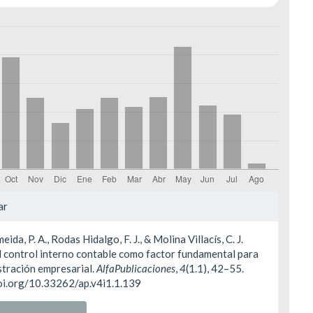
les
ar
eida, P. A., Rodas Hidalgo, F. J., & Molina Villacís, C. J.
ulo
l control interno contable como factor fundamental para
stración empresarial.
AlfaPublicaciones
,
4
(1.1), 42–55.
doi.org/10.33262/ap.v4i1.1.139