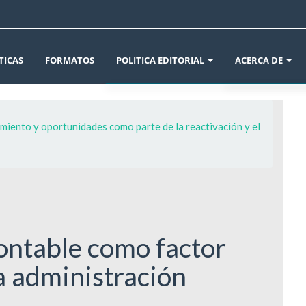
TICAS
FORMATOS
POLITICA EDITORIAL
ACERCA DE
ÉTICA EN LA PUBLICACIÓN
AVISOS
miento y oportunidades como parte de la reactivación y el
DECLARACIÓN DE ÉTICA Y BUENAS PRÁCTIC
INFORMACIÓN 
CONFLICTO DE INTERÉS Y CAMBIOS DE AUT
CROSSMARK
POLÍTICAS DE SECCIÓN Y ARCHIVO DE LA RE
SOBRE LA REVIS
POLÍTICA DE USO DE INTELIGENCIA ARTIFIC
ENVÍOS
contable como factor
a administración
POLÍTICA REVISIÓN DE PARES
EQUIPO EDITOR
POLÍTICA DE AUTORÍA Y CARGOS DE AUTOR
DECLARACIÓN D