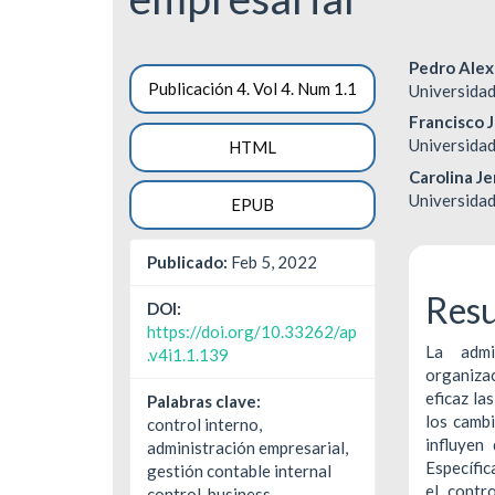
Barra
Cont
Pedro Alex
Publicación 4. Vol 4. Num 1.1
Universidad
lateral
princ
Francisco 
del
del
Universidad
HTML
Carolina Je
artículo
artíc
Universidad
EPUB
Publicado:
Feb 5, 2022
Res
DOI:
https://doi.org/10.33262/ap
La admi
.v4i1.1.139
organiza
eficaz la
Palabras clave:
los cambi
control interno,
influyen
administración empresarial,
Específic
gestión contable internal
el contr
control, business