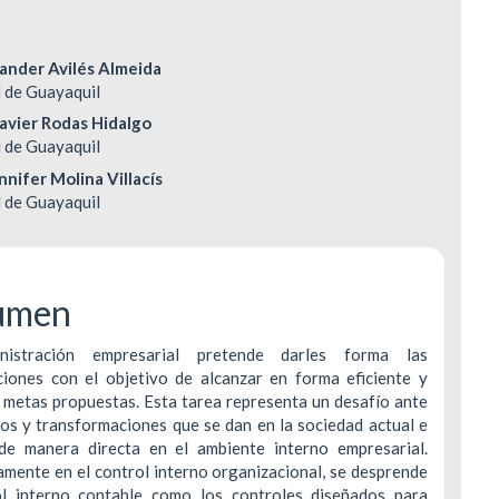
DERECHOS DE AUTOR Y REPRODUCCIÓN
INDEXACIÓN
enido
ander Avilés Almeida
 de Guayaquil
ipal
POLÍTICA DE CORRECCIÓN Y RETRACTACIÓ
TASA DE RECHA
Javier Rodas Hidalgo
 de Guayaquil
POLÍTICA ANTIPLAGIO
CONTACTO
nnifer Molina Villacís
ulo
 de Guayaquil
umen
nistración empresarial pretende darles forma las
ciones con el objetivo de alcanzar en forma eficiente y
s metas propuestas. Esta tarea representa un desafío ante
os y transformaciones que se dan en la sociedad actual e
 de manera directa en el ambiente interno empresarial.
amente en el control interno organizacional, se desprende
ol interno contable como los controles diseñados para