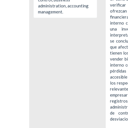
verificar
administration, accounting
ofrezcan
management.
financie
interno c
una inv
interpret
se conclu
que afect
tienen lo
vender bi
interno c
pérdidas
accesibl
los respe
relevant
empresar
registr
administr
de cont
desviacio