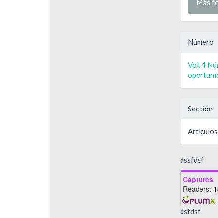
Más fo
Número
Vol. 4 N
oportunid
Sección
Artículos
dssfdsf
Captures
Readers:
1
dsfdsf