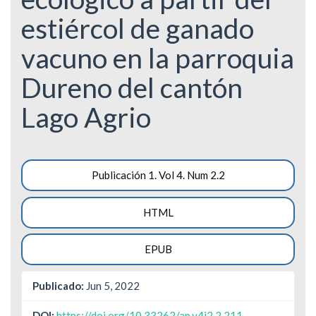
estiércol de ganado
vacuno en la parroquia
Dureno del cantón
Lago Agrio
Barra
Publicación 1. Vol 4. Num 2.2
lateral
HTML
del
artículo
EPUB
Publicado:
Jun 5, 2022
DOI:
https://doi.org/10.33262/ap.v4i2.2.211