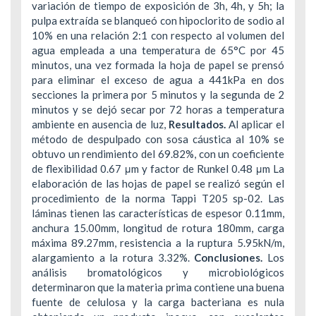
variación de tiempo de exposición de 3h, 4h, y 5h; la
pulpa extraída se blanqueó con hipoclorito de sodio al
10% en una relación 2:1 con respecto al volumen del
agua empleada a una temperatura de 65°C por 45
minutos, una vez formada la hoja de papel se prensó
para eliminar el exceso de agua a 441kPa en dos
secciones la primera por 5 minutos y la segunda de 2
minutos y se dejó secar por 72 horas a temperatura
ambiente en ausencia de luz,
Resultados.
Al aplicar el
método de despulpado con sosa cáustica al 10% se
obtuvo un rendimiento del 69.82%, con un coeficiente
de flexibilidad 0.67 μm y factor de Runkel 0.48 μm La
elaboración de las hojas de papel se realizó según el
procedimiento de la norma Tappi T205 sp-02. Las
láminas tienen las características de espesor 0.11mm,
anchura 15.00mm, longitud de rotura 180mm, carga
máxima 89.27mm, resistencia a la ruptura 5.95kN/m,
alargamiento a la rotura 3.32%.
Conclusiones.
Los
análisis bromatológicos y microbiológicos
determinaron que la materia prima contiene una buena
fuente de celulosa y la carga bacteriana es nula