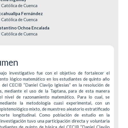
enido
 Católica de Cuenca
ipal
ccahuallpa Fernández
DERECHOS DE AUTOR Y REPRODUCCIÓN
INDEXACIÓN
 Católica de Cuenca
stantino Ochoa Encalada
POLÍTICA DE CORRECCIÓN Y RETRACTACIÓ
TASA DE RECHA
ulo
 Católica de Cuenca
POLÍTICA ANTIPLAGIO
CONTACTO
umen
bajo investigativo fue con el objetivo de fortalecer el
ento lógico matemático en los estudiantes de quinto año
 del CECIB “Daniel Clavijo Iglesias” en la resolución de
s, mediante el uso de la Taptana, para de esta manera
el nivel de razonamiento matemático. Para lo cual, se
mediante la metodología cuasi experimental, con un
pistemológico mixto, de muestreo aleatorio estratificado
orte longitudinal. Como población de estudio en la
investigación tuvo una participación directa y voluntaria
tudiantes de quinto de básica del CECIB “Daniel Clavijo