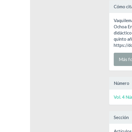
Detal
Cómo cit
del
Vaquilema I
artíc
Ochoa Enc
didáctico
quinto añ
https://
Más fo
Número
Vol. 4 Nú
Sección
Artículos