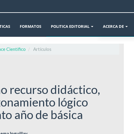
TICAS
FORMATOS
POLITICA EDITORIAL
ACERCA DE
ÉTICA EN LA PUBLICACIÓN
AVISOS
nce Científico
Artículos
DECLARACIÓN DE ÉTICA Y BUENAS PRÁCTIC
INFORMACIÓN 
CONFLICTO DE INTERÉS Y CAMBIOS DE AUT
CROSSMARK
o recurso didáctico,
POLÍTICAS DE SECCIÓN Y ARCHIVO DE LA RE
SOBRE LA REVIS
zonamiento lógico
POLÍTICA DE USO DE INTELIGENCIA ARTIFIC
ENVÍOS
to año de básica
POLÍTICA REVISIÓN DE PARES
EQUIPO EDITOR
lema Inguillay
POLÍTICA DE AUTORÍA Y CARGOS DE AUTOR
DECLARACIÓN D