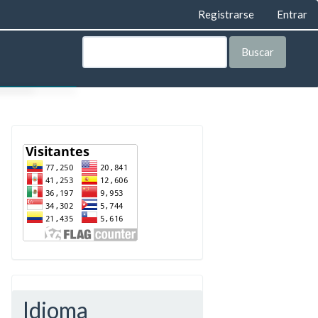
Registrarse
Entrar
Buscar
AS
LEGAL
ORÍA
VISTA
TA
IAL
IAL
Idioma
E PRIVACIDAD