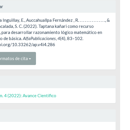
les
ar
nguillay, E., Auccahuallpa Fernández , R. . . . . . . . . . . . . . . ., &
ulo
alada, S. C. (2022). Taptana kañari como recurso
, para desarrollar razonamiento lógico matemático en
o de básica.
AlfaPublicaciones
,
4
(4), 83–102.
doi.org/10.33262/ap.v4i4.286
rmatos de cita
m. 4 (2022): Avance Científico