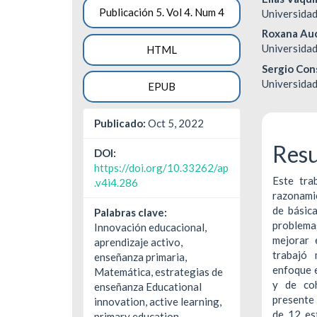
Barra
Cont
Publicación 5. Vol 4. Num 4
Universidad
lateral
princ
Roxana Au
del
del
Universidad
HTML
Sergio Con
artículo
artíc
Universidad
EPUB
Publicado:
Oct 5, 2022
Res
DOI:
https://doi.org/10.33262/ap
Este tra
.v4i4.286
razonami
de básica
Palabras clave:
problema
Innovación educacional,
mejorar 
aprendizaje activo,
trabajó 
enseñanza primaria,
enfoque e
Matemática, estrategias de
y de coh
enseñanza Educational
presente 
innovation, active learning,
de 12 es
primary education,