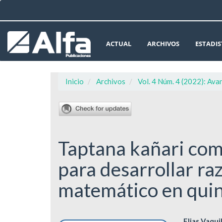
Navegación
principal
Contenido
principal
ACTUAL
ARCHIVOS
ESTADIS
Barra
lateral
Inicio
Archivos
Vol. 4 Núm. 4 (2022): Ava
Taptana kañari com
para desarrollar ra
matemático en quin
Elias Vaqui