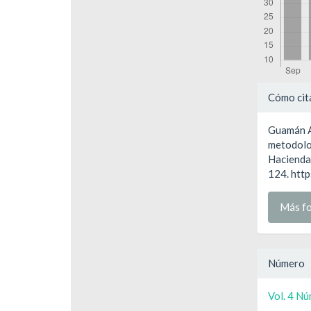
Detal
Cómo cit
del
Guamán Ar
artíc
metodolo
Hacienda 
124. htt
Más fo
Número
Vol. 4 Nú