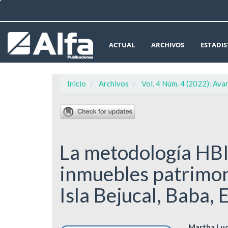
Navegación
principal
Contenido
principal
ACTUAL
ARCHIVOS
ESTADIS
Barra
lateral
Inicio
Archivos
Vol. 4 Núm. 4 (2022): Ava
La metodología HBI
inmuebles patrimon
Isla Bejucal, Baba,
Martha Luc