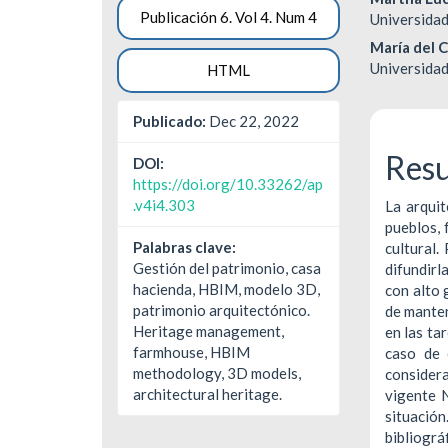
Barra
Cont
Publicación 6. Vol 4. Num 4
Universidad
lateral
princ
María del C
del
del
Universidad
HTML
artículo
artíc
Publicado:
Dec 22, 2022
Res
DOI:
https://doi.org/10.33262/ap
.v4i4.303
La arquit
pueblos, 
Palabras clave:
cultural.
Gestión del patrimonio, casa
difundirl
hacienda, HBIM, modelo 3D,
con alto 
patrimonio arquitectónico.
de manten
Heritage management,
en las ta
farmhouse, HBIM
caso de 
methodology, 3D models,
considera
architectural heritage.
vigente 
situaci
bibliogr