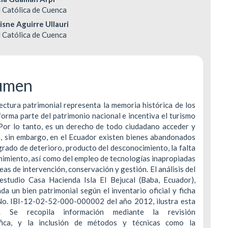
enido
 Católica de Cuenca
ipal
isne Aguirre Ullauri
DERECHOS DE AUTOR Y REPRODUCCIÓN
INDEXACIÓN
 Católica de Cuenca
POLÍTICA DE CORRECCIÓN Y RETRACTACIÓ
TASA DE RECHA
ulo
POLÍTICA ANTIPLAGIO
CONTACTO
umen
ectura patrimonial representa la memoria histórica de los
forma parte del patrimonio nacional e incentiva el turismo
 Por lo tanto, es un derecho de todo ciudadano acceder y
a, sin embargo, en el Ecuador existen bienes abandonados
grado de deterioro, producto del desconocimiento, la falta
imiento, así como del empleo de tecnologías inapropiadas
reas de intervención, conservación y gestión. El análisis del
estudio Casa Hacienda Isla El Bejucal (Baba, Ecuador),
da un bien patrimonial según el inventario oficial y ficha
No. IBI-12-02-52-000-000002 del año 2012, ilustra esta
ón. Se recopila información mediante la revisión
áfica, y la inclusión de métodos y técnicas como la