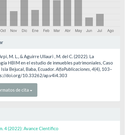
les
ar
pi, M. L., & Aguirre Ullauri , M. del C. (2022). La
ulo
gía HBIM en el estudio de inmuebles patrimoniales, Caso
Isla Bejucal, Baba, Ecuador.
AlfaPublicaciones
,
4
(4), 103–
ps://doi.org/10.33262/ap.v4i4.303
rmatos de cita
m. 4 (2022): Avance Científico