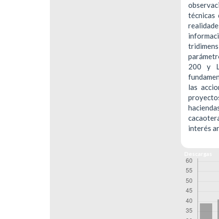
observaci
técnicas
realidade
informac
tridime
parámetr
200 y L
fundament
las acci
proyectos
hacienda
cacaoter
interés a
Descargas