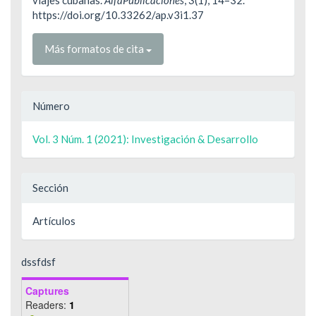
viajes cubanas.
AlfaPublicaciones
,
3
(1), 14–32.
https://doi.org/10.33262/ap.v3i1.37
Más formatos de cita
Número
Vol. 3 Núm. 1 (2021): Investigación & Desarrollo
Sección
Artículos
dssfdsf
Captures
Readers:
1