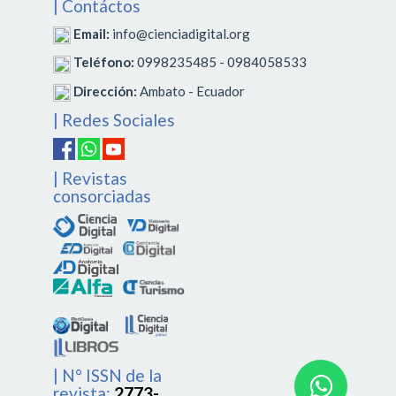
| Contáctos
Email:
info@cienciadigital.org
Teléfono:
0998235485 - 0984058533
Dirección:
Ambato - Ecuador
| Redes Sociales
| Revistas
consorciadas
| N° ISSN de la
revista:
2773-