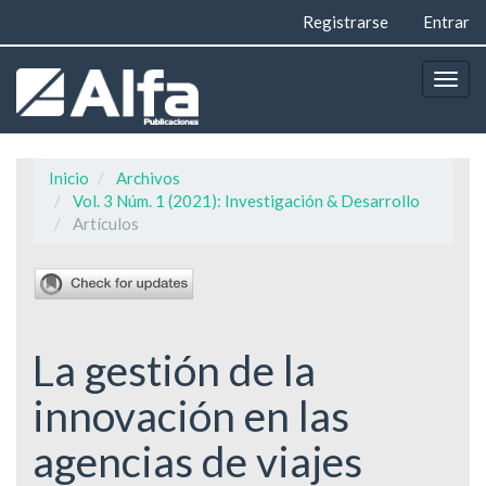
Navegación
Registrarse
Entrar
principal
Contenido
principal
Togg
Barra
navig
lateral
Inicio
Archivos
Vol. 3 Núm. 1 (2021): Investigación & Desarrollo
Artículos
La gestión de la
innovación en las
agencias de viajes