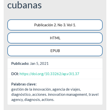
cubanas
Barra
Publicación 2. No 3. Vol 1.
lateral
HTML
del
artículo
EPUB
Publicado:
Jan 5, 2021
DOI:
https://doi.org/10.33262/ap.v3i1.37
Palabras clave:
gestión de la innovación, agencia de viajes,
diagnóstico, acciones. innovation management, travel
agency, diagnosis, actions.