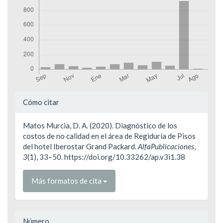
Detalles
Cómo citar
del
Matos Murcia, D. A. (2020). Diagnóstico de los
artículo
costos de no calidad en el área de Regiduría de Pisos
del hotel Iberostar Grand Packard.
AlfaPublicaciones
,
3
(1), 33–50. https://doi.org/10.33262/ap.v3i1.38
Más formatos de cita
Número