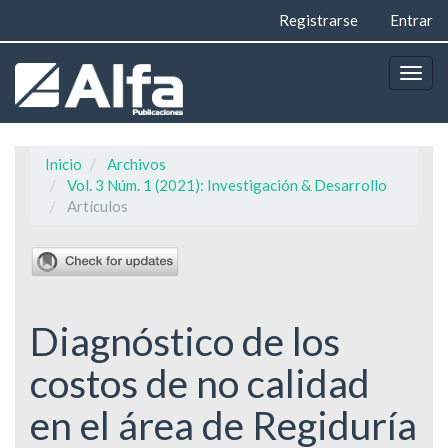
Navegación
Registrarse
Entrar
principal
Contenido
principal
Togg
Barra
navig
lateral
Inicio
Archivos
Vol. 3 Núm. 1 (2021): Investigación & Desarrollo
Artículos
Diagnóstico de los
costos de no calidad
en el área de Regiduría