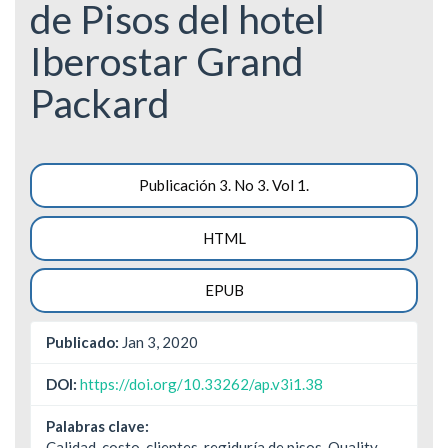
de Pisos del hotel
Iberostar Grand
Packard
Barra
Publicación 3. No 3. Vol 1.
lateral
HTML
del
artículo
EPUB
Publicado:
Jan 3, 2020
DOI:
https://doi.org/10.33262/ap.v3i1.38
Palabras clave:
Calidad, costo, clientes, regiduría de pisos. Quality,