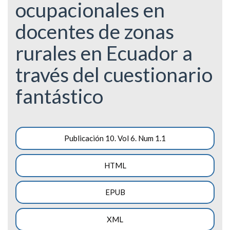
ocupacionales en
docentes de zonas
rurales en Ecuador a
través del cuestionario
fantástico
Barra
Publicación 10. Vol 6. Num 1.1
lateral
HTML
del
artículo
EPUB
XML