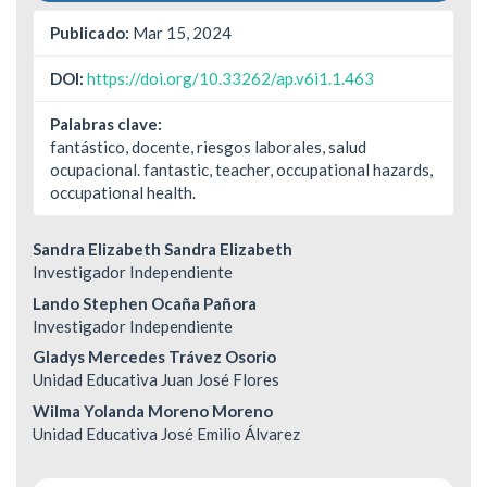
Publicado:
Mar 15, 2024
DOI:
https://doi.org/10.33262/ap.v6i1.1.463
Palabras clave:
fantástico, docente, riesgos laborales, salud
ocupacional. fantastic, teacher, occupational hazards,
occupational health.
Contenido
Sandra Elizabeth Sandra Elizabeth
Investigador Independiente
principal
Lando Stephen Ocaña Pañora
del
Investigador Independiente
Gladys Mercedes Trávez Osorio
artículo
Unidad Educativa Juan José Flores
Wilma Yolanda Moreno Moreno
Unidad Educativa José Emilio Álvarez