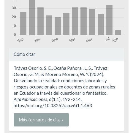
Detalles
Cómo citar
del
Trávez Osorio, S. E., Ocaña Pañora , L. S., Trávez
artículo
Osorio, G. M., & Moreno Moreno, W. Y. (2024).
Desvelando la realidad: condiciones laborales y
riesgos ocupacionales en docentes de zonas rurales
en Ecuador a través del cuestionario fantástico.
AlfaPublicaciones
,
6
(1.1), 192–214.
https://doi.org/10.33262/ap.v6i1.1.463
Más formatos de cita