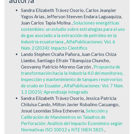
Sandra Elizabeth Trávez Osorio, Carlos Jeanpier
Yagos Arias, Jefferson Steeven Endara Laguaquiza,
Juan Carlos Tapia Molina ,
Soluciones energéticas
sostenibles: un estudio sobre estrategias para el uso
de gas asociado a la extracción de petróleo en la
industria ecuatoriana
,
AlfaPublicaciones: Vol. 6
Núm. 2 (2024): Impacto Científico
Lando Stephen Ocaña Pañora, Juan Carlos Chiza
Llambo, Santiago Efrain Tibanquiza Chuncho,
Geovanny Patricio Moreno Garzón ,
Propuesta de
transformación hacia la Industria 4.0 del monitoreo,
inspección y mantenimiento de tanques reservorios
de crudo en Ecuador
,
AlfaPublicaciones: Vol. 7 Núm.
1.1 (2025): Aprendizaje Integrado
Sandra Elizabeth Trávez Osorio, Jessica Patricia
Chiluisa Cando, Milton Javier Robalino Cacuango,
Josué Leonidas Silva Echeverría,
Selección y
Calibración de Manómetros en Taladros de
Perforación: Análisis del Impacto Económico según
Normativas ISO 10012 y NTE INEN 1825
,