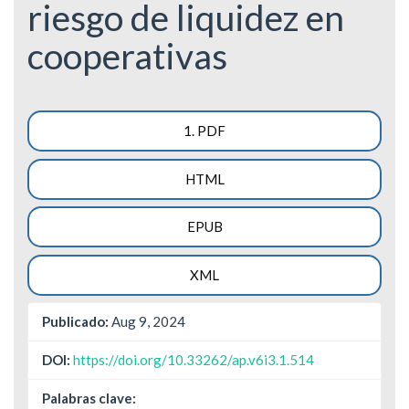
riesgo de liquidez en
cooperativas
Barra
1. PDF
lateral
HTML
del
artículo
EPUB
XML
Publicado:
Aug 9, 2024
DOI:
https://doi.org/10.33262/ap.v6i3.1.514
Palabras clave: