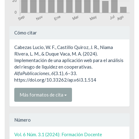
Detalles
Cómo citar
del
Cabezas Lucio, W. F., Castillo Quiroz, J. R., Niama
artículo
Rivera, L. M., & Duque Vaca, M. A. (2024).
Implementación de una aplicación web para el análisis
del riesgo de liquidez en cooperativas.
AlfaPublicaciones
,
6
(3.1), 6–33.
https://doi.org/10.33262/ap.v6i3.1.514
Más formatos de cita
Número
Vol. 6 Núm. 3.1 (2024): Formación Docente