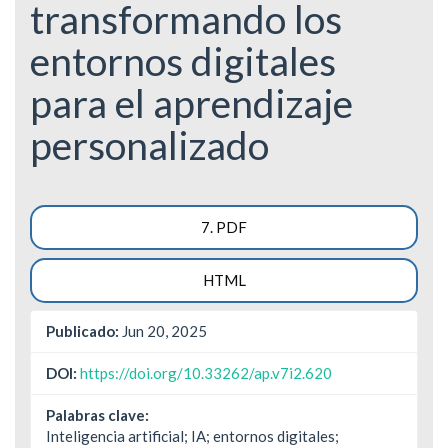
transformando los
entornos digitales
para el aprendizaje
personalizado
Barra
7. PDF
lateral
HTML
del
artículo
Publicado:
Jun 20, 2025
DOI:
https://doi.org/10.33262/ap.v7i2.620
Palabras clave:
Inteligencia artificial; IA; entornos digitales;