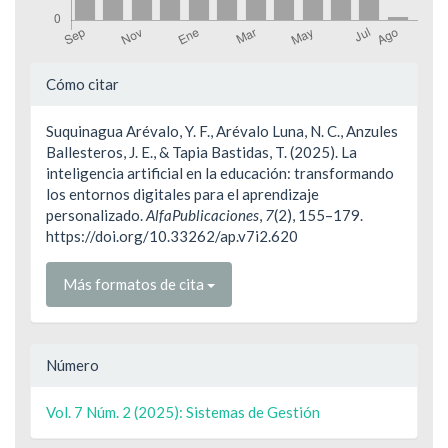
Detalles
Cómo citar
del
Suquinagua Arévalo, Y. F., Arévalo Luna, N. C., Anzules
artículo
Ballesteros, J. E., & Tapia Bastidas, T. (2025). La
inteligencia artificial en la educación: transformando
los entornos digitales para el aprendizaje
personalizado.
AlfaPublicaciones
,
7
(2), 155–179.
https://doi.org/10.33262/ap.v7i2.620
Más formatos de cita
Número
Vol. 7 Núm. 2 (2025): Sistemas de Gestión