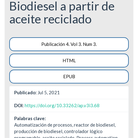
Biodiesel a partir de
aceite reciclado
Barra
Publicación 4. Vol 3. Num 3.
lateral
HTML
del
artículo
EPUB
Publicado:
Jul 5, 2021
DOI:
https://doi.org/10.33262/ap.v3i3.68
Palabras clave:
Automatización de procesos, reactor de biodiesel,
producción de biodiesel, controlador lógico
programable, aceite reciclado. Process automation,