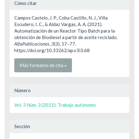
Detalles
Cómo citar
del
Campos Castelo, J. P., Coba Castillo, N. J., Villa
artículo
Escudero, I. C., & Aldaz Vargas, A. A. (2021).
Automatización de un Reactor Tipo Batch para la
obtención de Biodiesel a partir de aceite reciclado.
AlfaPublicaciones
,
3
(3), 57–77.
https://doi.org/10.33262/ap.v3i3.68
Más formatos de cita
Número
Vol. 3 Núm. 3 (2021): Trabajo autónomo
Sección