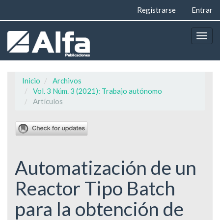
Navegación
Registrarse
Entrar
principal
Contenido
principal
Togg
Barra
navig
lateral
Inicio
Archivos
Vol. 3 Núm. 3 (2021): Trabajo autónomo
Artículos
Automatización de un
Reactor Tipo Batch
para la obtención de