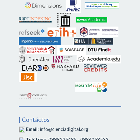
| Contáctos
Email:
info@cienciadigital.org
Teléfono:
0998235485 - 0984058533