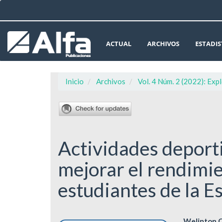
Navegación
principal
Contenido
principal
ACTUAL
ARCHIVOS
ESTADIS
Barra
lateral
Inicio
Archivos
Vol. 4 Núm. 2 (2022): Expl
Actividades deporti
mejorar el rendimi
estudiantes de la E
Welinton C