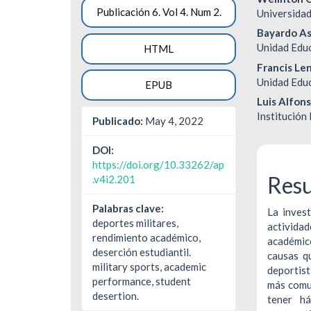
Barra
Cont
Publicación 6. Vol 4. Num 2.
Universida
lateral
princ
Bayardo As
del
del
Unidad Edu
HTML
Francis Len
artículo
artíc
Unidad Edu
EPUB
Luis Alfon
Institución
Publicado:
May 4, 2022
DOI:
https://doi.org/10.33262/ap
Res
.v4i2.201
Palabras clave:
La invest
deportes militares,
activida
rendimiento académico,
académico
deserción estudiantil.
causas q
military sports, academic
deportist
performance, student
más comun
desertion.
tener há