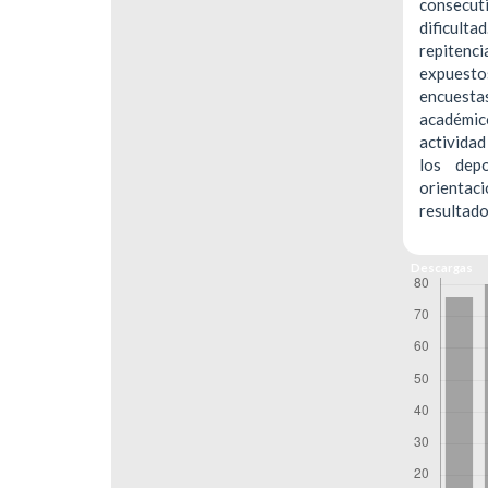
consecut
dificult
repitenc
expuesto
encuest
académic
actividad
los depo
orientac
resultado
Descargas