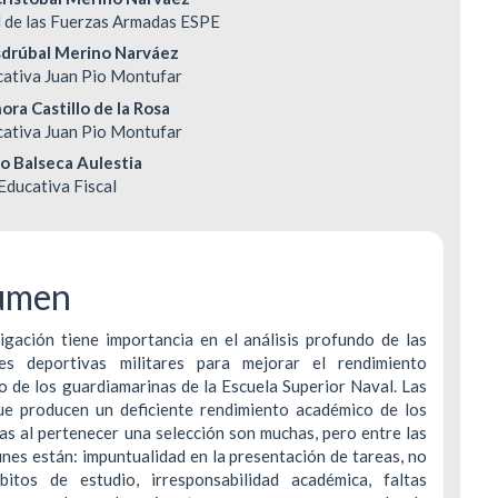
enido
d de las Fuerzas Armadas ESPE
ipal
drúbal Merino Narváez
DERECHOS DE AUTOR Y REPRODUCCIÓN
INDEXACIÓN
cativa Juan Pio Montufar
ora Castillo de la Rosa
POLÍTICA DE CORRECCIÓN Y RETRACTACIÓ
TASA DE RECHA
ulo
cativa Juan Pio Montufar
so Balseca Aulestia
POLÍTICA ANTIPLAGIO
CONTACTO
 Educativa Fiscal
umen
igación tiene importancia en el análisis profundo de las
des deportivas militares para mejorar el rendimiento
 de los guardiamarinas de la Escuela Superior Naval. Las
ue producen un deficiente rendimiento académico de los
as al pertenecer una selección son muchas, pero entre las
es están: impuntualidad en la presentación de tareas, no
bitos de estudio, irresponsabilidad académica, faltas