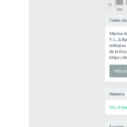
Detal
Cómo cit
del
Merino Na
artíc
F. L., & 
militares
de la Esc
https://
Más fo
Número
Vol. 4 Nú
Sección