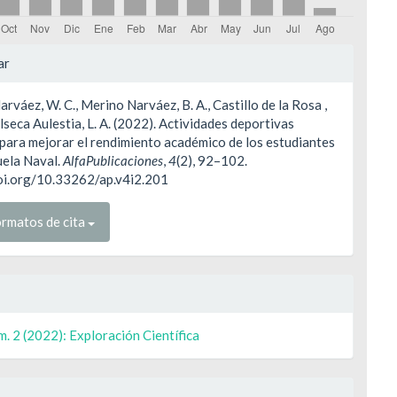
les
ar
rváez, W. C., Merino Narváez, B. A., Castillo de la Rosa ,
ulo
Balseca Aulestia, L. A. (2022). Actividades deportivas
 para mejorar el rendimiento académico de los estudiantes
uela Naval.
AlfaPublicaciones
,
4
(2), 92–102.
doi.org/10.33262/ap.v4i2.201
rmatos de cita
m. 2 (2022): Exploración Científica