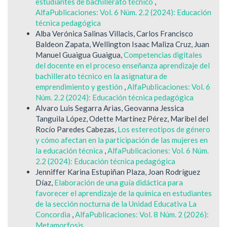
estudiantes de bachillerato técnico
,
AlfaPublicaciones: Vol. 6 Núm. 2.2 (2024): Educación
técnica pedagógica
Alba Verónica Salinas Villacis, Carlos Francisco
Baldeon Zapata, Wellington Isaac Maliza Cruz, Juan
Manuel Guaigua Guaigua,
Competencias digitales
del docente en el proceso enseñanza aprendizaje del
bachillerato técnico en la asignatura de
emprendimiento y gestión
,
AlfaPublicaciones: Vol. 6
Núm. 2.2 (2024): Educación técnica pedagógica
Alvaro Luis Segarra Arias, Geovanna Jessica
Tanguila López, Odette Martínez Pérez, Maribel del
Rocío Paredes Cabezas,
Los estereotipos de género
y cómo afectan en la participación de las mujeres en
la educación técnica
,
AlfaPublicaciones: Vol. 6 Núm.
2.2 (2024): Educación técnica pedagógica
Jenniffer Karina Estupiñan Plaza, Joan Rodríguez
Díaz,
Elaboración de una guía didáctica para
favorecer el aprendizaje de la química en estudiantes
de la sección nocturna de la Unidad Educativa La
Concordia
,
AlfaPublicaciones: Vol. 8 Núm. 2 (2026):
Metamorfosis