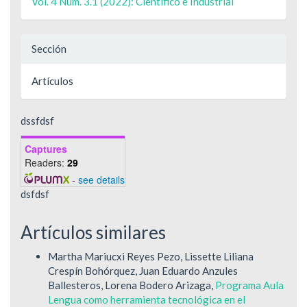
Vol. 4 Núm. 3.1 (2022): Científico e Industrial
Sección
Artículos
dssfdsf
Captures
Readers:
29
-
see details
dsfdsf
Artículos similares
Martha Mariucxi Reyes Pezo, Lissette Liliana
Crespín Bohórquez, Juan Eduardo Anzules
Ballesteros, Lorena Bodero Arizaga,
Programa Aula
Lengua como herramienta tecnológica en el