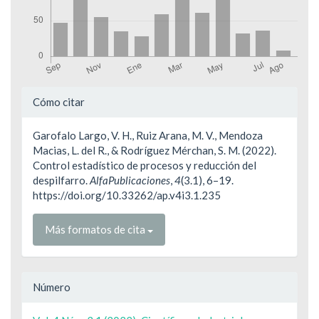
Detalles
Cómo citar
del
Garofalo Largo, V. H., Ruiz Arana, M. V., Mendoza
artículo
Macias, L. del R., & Rodríguez Mérchan, S. M. (2022).
Control estadístico de procesos y reducción del
despilfarro.
AlfaPublicaciones
,
4
(3.1), 6–19.
https://doi.org/10.33262/ap.v4i3.1.235
Más formatos de cita
Número