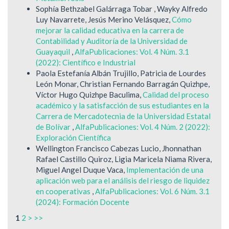
Sophía Bethzabel Galárraga Tobar , Wayky Alfredo
Luy Navarrete, Jesús Merino Velásquez,
Cómo
mejorar la calidad educativa en la carrera de
Contabilidad y Auditoría de la Universidad de
Guayaquil
,
AlfaPublicaciones: Vol. 4 Núm. 3.1
(2022): Científico e Industrial
Paola Estefanía Albán Trujillo, Patricia de Lourdes
León Monar, Christian Fernando Barragán Quizhpe,
Víctor Hugo Quizhpe Baculima,
Calidad del proceso
académico y la satisfacción de sus estudiantes en la
Carrera de Mercadotecnia de la Universidad Estatal
de Bolívar
,
AlfaPublicaciones: Vol. 4 Núm. 2 (2022):
Exploración Científica
Wellington Francisco Cabezas Lucio, Jhonnathan
Rafael Castillo Quiroz, Ligia Maricela Niama Rivera,
Miguel Angel Duque Vaca,
Implementación de una
aplicación web para el análisis del riesgo de liquidez
en cooperativas
,
AlfaPublicaciones: Vol. 6 Núm. 3.1
(2024): Formación Docente
1
2
>
>>