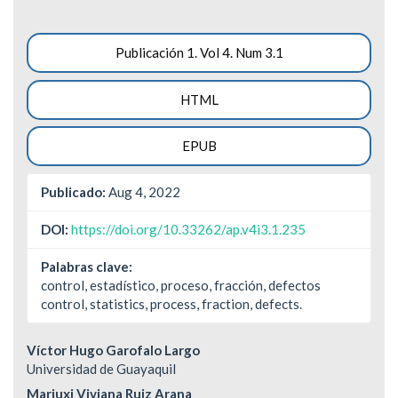
Barra
Publicación 1. Vol 4. Num 3.1
lateral
HTML
del
artículo
EPUB
Publicado:
Aug 4, 2022
DOI:
https://doi.org/10.33262/ap.v4i3.1.235
Palabras clave:
control, estadístico, proceso, fracción, defectos
control, statistics, process, fraction, defects.
Contenido
Víctor Hugo Garofalo Largo
Universidad de Guayaquil
principal
Mariuxi Viviana Ruiz Arana