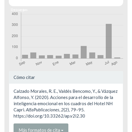
Descargas
Detalles
Cómo citar
del
Calzado Morales, R. E., Valdés Bencomo, Y., & Vázquez
artículo
Alfonso, Y. (2020). Acciones para el desarrollo de la
inteligencia emocional en los cuadros del Hotel NH
Capri.
AlfaPublicaciones
,
2
(2), 79–95.
https://doi.org/10.33262/ap.v2i2.30
Más formatos de cita