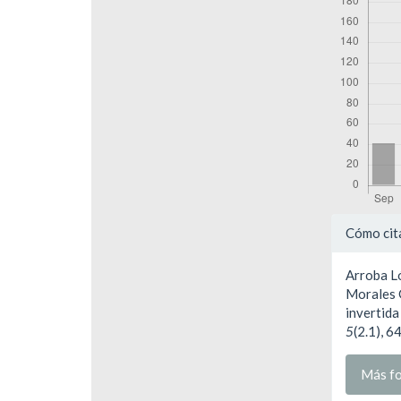
Detal
Cómo cit
del
Arroba Ló
artíc
Morales G
invertida
5
(2.1), 
Más fo