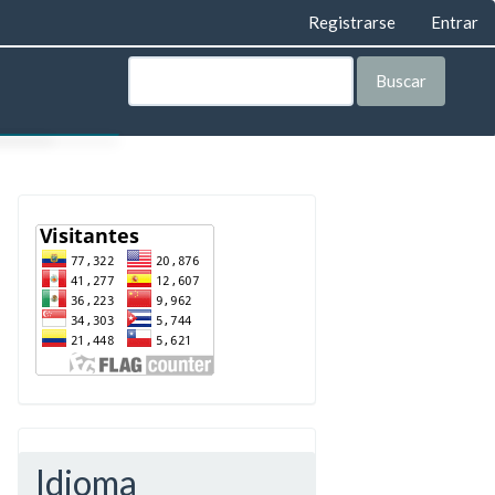
Registrarse
Entrar
Buscar
AS
LEGAL
ORÍA
VISTA
TA
IAL
IAL
Idioma
E PRIVACIDAD