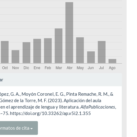
les
ar
pez, G. A., Moyón Coronel, E. G., Pinta Remache, R. M., &
ulo
ómez de la Torre, M. F. (2023). Aplicación del aula
 en el aprendizaje de lengua y literatura.
AlfaPublicaciones
,
64–75. https://doi.org/10.33262/ap.v5i2.1.355
rmatos de cita