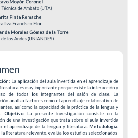
tavo Moyón Coronel
 Técnica de Ambato (UTA)
DERECHOS DE AUTOR Y REPRODUCCIÓN
INDEXACIÓN
rita Pinta Remache
ulo
ativa Francisco Flor
POLÍTICA DE CORRECCIÓN Y RETRACTACIÓ
TASA DE RECHA
anda Morales Gómez de la Torre
d de los Andes (UNIANDES)
POLÍTICA ANTIPLAGIO
CONTACTO
umen
ción:
La aplicación del aula invertida en el aprendizaje de
literatura es muy importante porque existe la interacción y
so de todos los integrantes del salón de clase. La
ción analiza factores como el aprendizaje colaborativo de
iantes, así como la capacidad de la práctica de la lengua y
a.
Objetivo.
La presente investigación consiste en la
ón de una investigación que trata sobre el aula invertida
 el aprendizaje de la lengua y literatura.
Metodología.
a la literatura relevante, evalúa los estudios seleccionados,