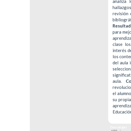
analiza 
hallazgos
revisión 
bibliográ
Resultad
para mejo
aprendiz
clase lo
interés d
los conte
del aula 
selecci
significa
aula.
Co
revoluci
el alumno
su propi
aprendiz
Educació
Descargas