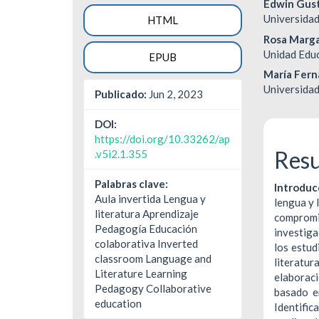
Edwin Gus
del
del
Universidad
HTML
Rosa Marga
artículo
artíc
Unidad Educ
EPUB
María Fern
Universida
Publicado:
Jun 2, 2023
DOI:
https://doi.org/10.33262/ap
Res
.v5i2.1.355
Palabras clave:
Introduc
Aula invertida Lengua y
lengua y 
literatura Aprendizaje
compromi
Pedagogía Educación
investiga
colaborativa Inverted
los estud
classroom Language and
literatur
Literature Learning
elaboraci
Pedagogy Collaborative
basado en
education
Identific