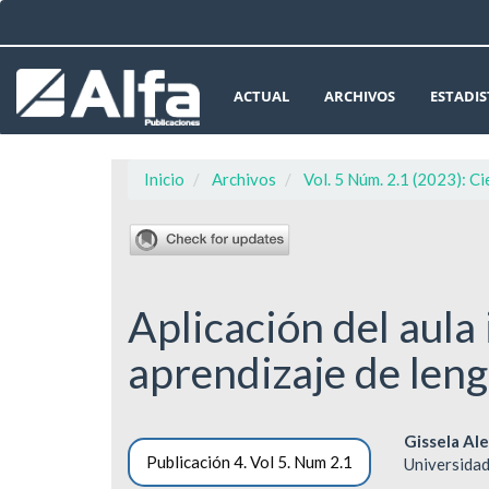
Navegación
principal
Contenido
principal
ACTUAL
ARCHIVOS
ESTADIS
Barra
lateral
Inicio
Archivos
Vol. 5 Núm. 2.1 (2023): C
Aplicación del aula 
aprendizaje de leng
Barra
Cont
Gissela Al
Publicación 4. Vol 5. Num 2.1
Universidad
lateral
princ