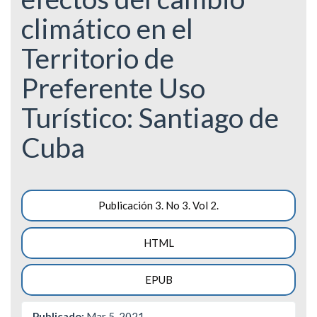
climático en el
Territorio de
Preferente Uso
Turístico: Santiago de
Cuba
Barra
Publicación 3. No 3. Vol 2.
lateral
HTML
del
artículo
EPUB
Publicado:
Mar 5, 2021