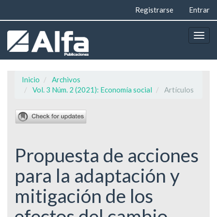
Navegación
Registrarse
Entrar
principal
Contenido
principal
Togg
Barra
navig
lateral
Inicio
Archivos
Vol. 3 Núm. 2 (2021): Economía social
Artículos
Propuesta de acciones
para la adaptación y
mitigación de los
efectos del cambio