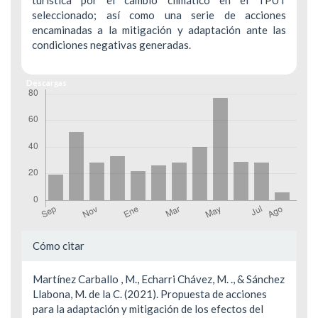
turística por el cambio climático en el TPUT
seleccionado; así como una serie de acciones
encaminadas a la mitigación y adaptación ante las
condiciones negativas generadas.
Descargas
Detalles
Cómo citar
del
Martínez Carballo , M., Echarri Chávez, M. ., & Sánchez
artículo
Llabona, M. de la C. (2021). Propuesta de acciones
para la adaptación y mitigación de los efectos del